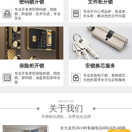
密码锁开锁
文件柜开锁
专业开各类型密码锁，指纹
专业开办公用品柜，铁皮柜，
锁，防盗锁，技术先进，专业
木头柜，解决您的文件问题
安全
保险柜开锁
安锁换芯服务
专业开各类型保险柜锁，指纹
专业安装电子锁，更换锁芯，
锁、密码锁，涵盖类型多样全
为您的需求全方位定制服务
面
ABOUT US
关于我们
开锁精尖团队，业界知名品牌
全大连市24小时客服电话400-025-6696